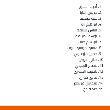
أديب إسحق
جريس البابا
لبيب حشمة
ابراهيم زرو
الياس ظريفة
يوسف ظريفة
ابراهيم حبيب
عيسى موسى أيوب
جميل مزرعاوي
هاني عوض
عصام الرفيدي
ناصيف الحصري
فايق خوري
ميخائيل قريطم
جاد قندح