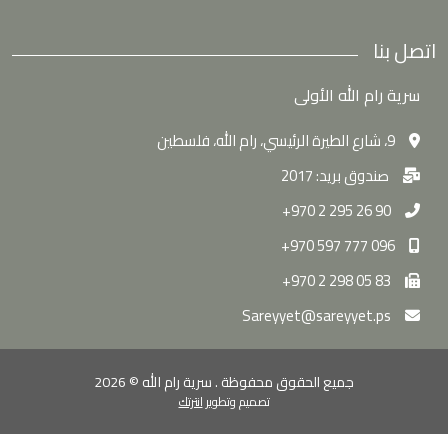
اتصل بنا
سرية رام الله الأولى
9، شارع الطيرة الرئيسي، رام الله، فلسطين
صندوق بريد: 2017
90 26 295 2 970+
096 777 597 970+
83 05 298 2 970+
Sareyyet@sareyyet.ps
جميع الحقوق محفوظة . سرية رام الله © 2026
تصميم وتطوير
انترتك