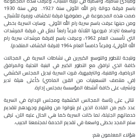
ومبادئ سامية، وأهمية في تربية الشباب، وعرفت هذه المجموعة
باسم فرقة جوالة رام الله الأولى سنة 1927. وفي سنة 1930
ضمت هذه المجموعة في صفوفها فرقة للكشاف وزمرة للأشبال،
ومن حينها عرفت باسم سرية رام الله الأولى. وسارت السرية بخطى
واسعة لتزداد فروعها الثلاثة فرعاً رابعاً تمثل في فرقة المرشدات
التي تأسست العام 1962، وعرفت باسم (فرقة مرشدات سرية رام
الله الأولى)، وفرعاً خامساً العام 1964 (فرقة الكشاف المتقدم)
.
ونتيجة للتطور والتوسع الكبيرين في نشاطات السرية في المجالات
كافة الذي ترافق مع التطور الكبير في البنية التحتية والمرافق
الرياضية، والفنية، والترفيهية، قررت السرية تبديل المجلس الكشفي
(في منتصف التسعينيات من القرن الماضي) كأعلى هيئة تدير
وتشرف على كافة أنشطة المؤسسة بمجلس إدارة.
تتالى على رئاسة المجالس الكشفية ومجلس الإدارة في السرية
عدد كبير من القادة الذين لم يتوانوا من وقتهم وجهدهم لتقديم
خدماتهم الجليلة، لما كانت السرية كما هي الحال عليه الآن، ترقى
سلم المجد بخطى واسعة في تقديم الخدمة لمجتمعنا الحبيب.
هؤلاء المعلمون هم: