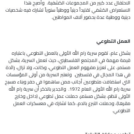
الاحتفال عدد كبير من المجموعات الكشفية. وأصبح هذا
الاستعراض الكشفي تقليداً دينياً ووطنياً سنوياً تشارك فيه شخصيات
دينية ووطنية عدة بحضور آلاف المواطنين.
العمل التطوعي
بشكل عام، تقوم سرية رام الله الأولى بالعمل التطوعي باعتباره
قيمة مهمة في المجتمع الفلسطيني، حيث تعمل السرية، بشكل
مستمر، على تعزيز مفهوم العمل التطوعي، وكانت، ولا تزال، رائدة
في هذا المجال في فلسطين. وتعتبر السرية من أولى المؤسسات
التي استضافت متطوعين أجانب ممن ساهموا في حفر وبناء مسبح
سرية رام الله الأولى العام 1972. والجدير بالذكر أن سرية رام الله
الأولى تنظم، بشكل مستمر، حملات عمل تطوعي (داخل وخارج
مقرها)، وحملات التبرع بالدم، كما تشارك في معسكرات العمل
التطوعي.