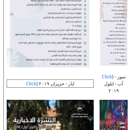
Click
) تموز -
Click
) ايار - حزيران ٢٠١٩
آب - ايلول
٢٠١٩