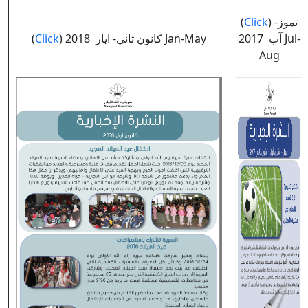
(
Click
) تموز-
(
Click
) كانون ثاني- ايار 2018 Jan-May
آب 2017 Jul-
Aug