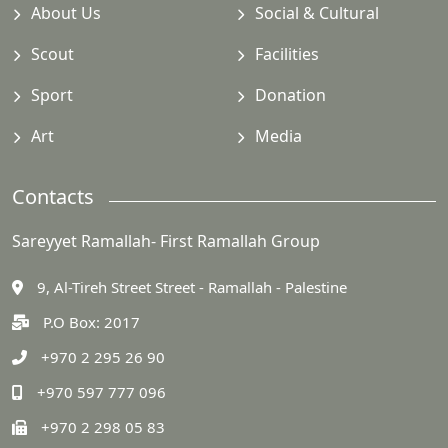
About Us
Social & Cultural
Scout
Facilities
Sport
Donation
Art
Media
Contacts
Sareyyet Ramallah- First Ramallah Group
9, Al-Tireh Street Street - Ramallah - Palestine
P.O Box: 2017
+970 2 295 26 90
+970 597 777 096
+970 2 298 05 83