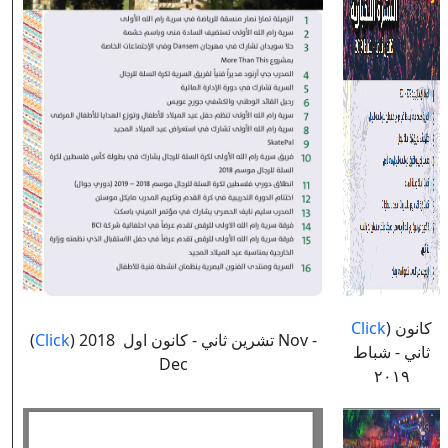
Click
) كانون
(
Click
) تشرين ثاني - كانون اول 2018 Nov -
ثاني - شباط
Dec
٢٠١٩