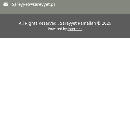
Sareyyet@sareyyet.ps
All Rights Reserved . Sareyyet Ramallah © 2026
Powered by
Intertech